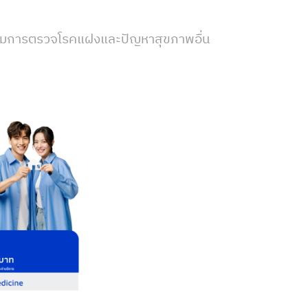
ครอบคลุมการตรวจโรคแฝงและปัญหาสุขภาพอื่น