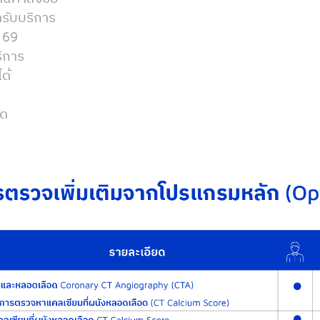
ารับบริการ
. 69
ิการ
ด้
นด