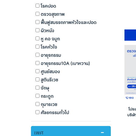
โรคปอด
ตรวจสุขภาพ
ฟื้นฟูสมรรถภาพหัวใจและปอด
ผิวหนัง
หู คอ จมูก
โรคหัวใจ
อายุรกรรม
อายุรกรรม10A (เบาหวาน)
ศูนย์สมอง
สูตินรีเวช
จักษุ
กระดูก
กุมารเวช
โปร
ศัลยกรรมทั่วไป
บริษั
เพศ