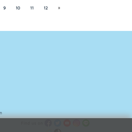
9
10
11
12
»
m
Find us on