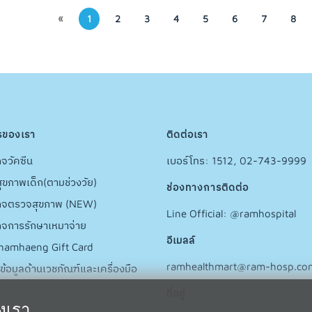
1
2
3
4
5
6
7
8
«
รของเรา
ติดต่อเรา
จวัคซีน
เบอร์โทร: 1512, 02-743-9999
ุขภาพเด็ก(ตามช่วงวัย)
ช่องทางการติดต่อ
กจตรวจสุขภาพ (NEW)
Line Official: @ramhospital
กจการรักษาเหมาจ่าย
อีเมลล์
amhaeng Gift Card
ramhealthmart@ram-hosp.co
ข้อมูลด้านเวชภัณฑ์และเครื่องมือ
ที่อยู่
องเรา